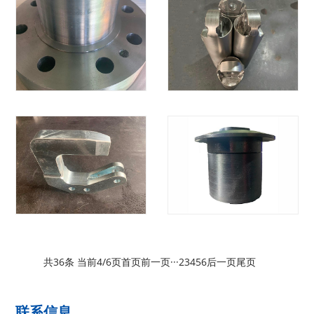
共36条 当前4/6页
首页
前一页
···
2
3
4
5
6
后一页
尾页
联系信息