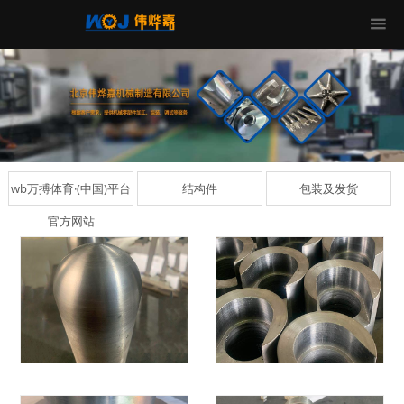
wb万搏体育·(中国)平台
结构件
包装及发货
官方网站