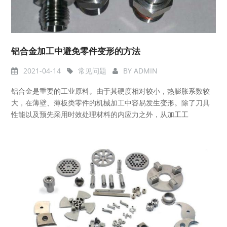
铝合金加工中避免零件变形的方法
2021-04-14
常见问题
BY
ADMIN
铝合金是重要的工业原料。由于其硬度相对较小，热膨胀系数较
大，在薄壁、薄板类零件的机械加工中容易发生变形。除了刀具
性能以及预先采用时效处理材料的内应力之外，从加工工