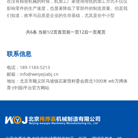
在没有精密机械的时候，机加工厂家使用传统的加工方式不仅仅
影响零件的生产速度，也显著降低了零部件的制造质量。但是我
们知道，效率与品质是企业的生存基础，尤其是在中小型
共6条 当前1/2页
首页
前一页
1
2
后一页
尾页
联系信息
电话：189-1183-5213
邮箱：info@weiyejiabj.cn
地址：北京市顺义区马坡镇石家营村委会西北1000米 wb万搏体
育·(中国)平台官方网站