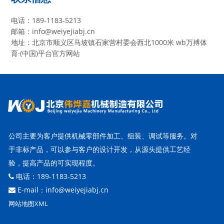
电话：189-1183-5213
邮箱：info@weiyejiabj.cn
地址：北京市顺义区马坡镇石家营村委会西北1000米 wb万搏体
育·(中国)平台官方网站
公司主要为客户提供机械零部件加工、组装、调试等服务。对
于非标产品，可以参与客户的设计开发，从源头提供工艺经
验，提高产品的可实现程度。
电话：189-1183-5213
E-mail：info@weiyejiabj.cn
网站地图
XML