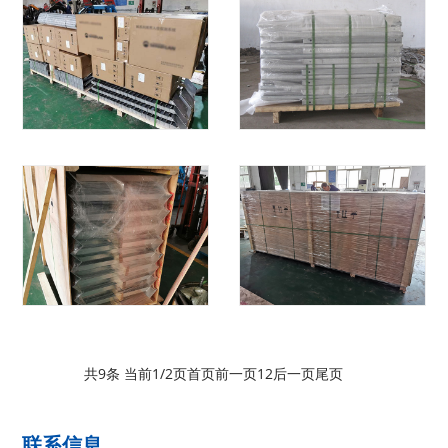
共9条 当前1/2页
首页
前一页
1
2
后一页
尾页
联系信息