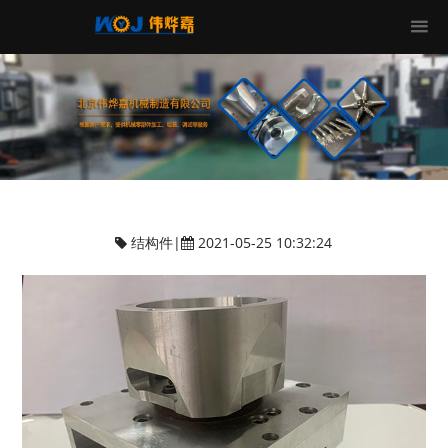
结构件
|
2021-05-25 10:32:24