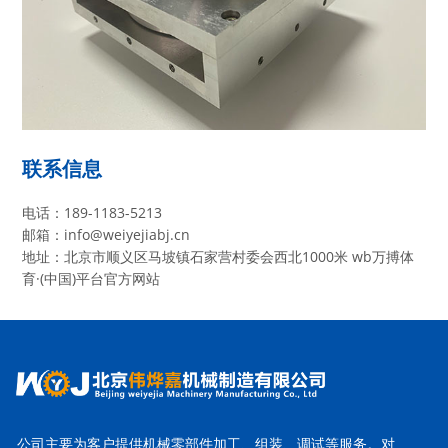
联系信息
电话：189-1183-5213
邮箱：info@weiyejiabj.cn
地址：北京市顺义区马坡镇石家营村委会西北1000米 wb万搏体
育·(中国)平台官方网站
公司主要为客户提供机械零部件加工、组装、调试等服务。对